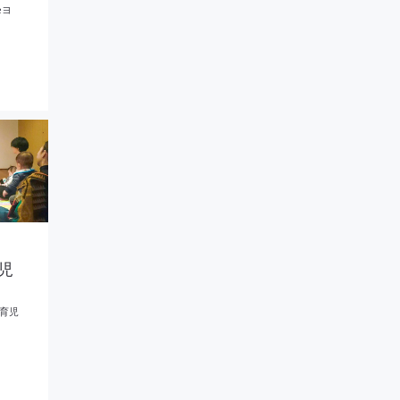
eヨ
児
育児