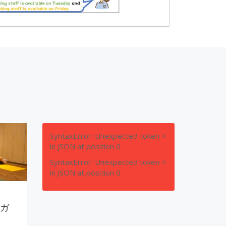
SyntaxError: Unexpected token <
in JSON at position 0
SyntaxError: Unexpected token <
in JSON at position 0
ヨガ