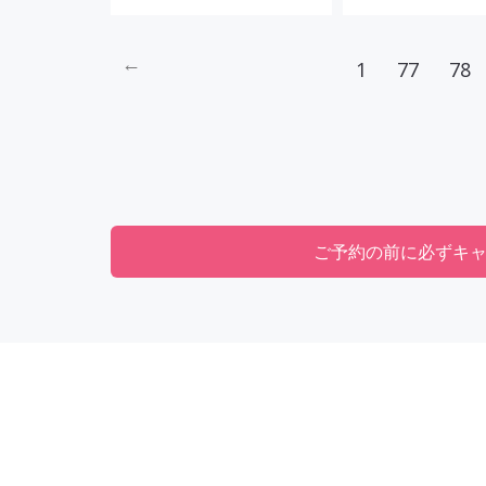
←
1
77
78
ご予約の前に必ずキ