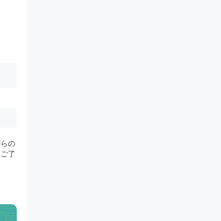
がらの
。ご了