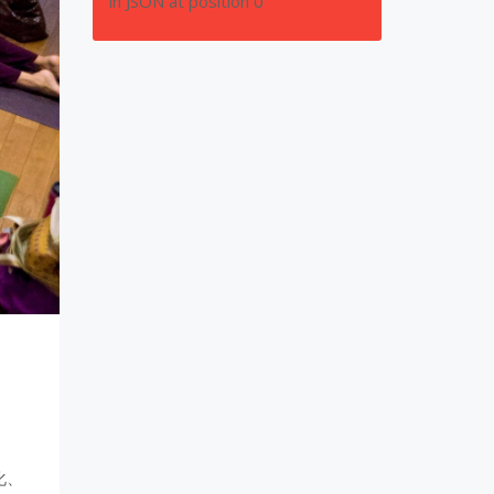
in JSON at position 0
化、