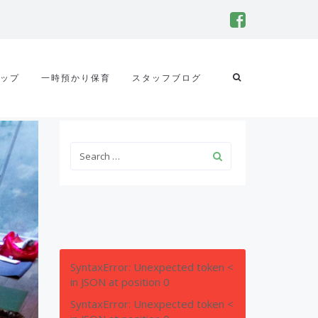
ップ
一時預かり保育
スタッフブログ
SyntaxError: Unexpected token <
in JSON at position 0
SyntaxError: Unexpected token <