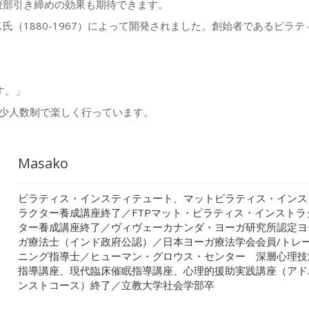
腹部引き締めの効果も期待できます。
（1880-1967）によって開発されました。創始者であるピラテ
す。」
少人数制で楽しく行っています。
Masako
ピラティス・インスティテュート、マットピラティス・インス
ラクター養成講座終了／FTPマット・ピラティス・インストラ
ター養成講座終了／ヴィヴェーカナンダ・ヨーガ研究所認定ヨ
ガ療法士（インド政府公認）／日本ヨーガ療法学会会員/トレ
ニング指導士／ヒューマン・グロウス・センター 深層心理技
指導講座、現代臨床催眠指導講座、心理的援助実践講座（アド
ンストコース）終了／立教大学社会学部卒