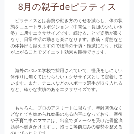
8月の親子deピラティス
ピラティスとは姿勢や動き方のくせを減らし、体の状
態をニュートラルポジション（中間位・負担の少ない体
勢）に戻すエクササイズです。続けることで姿勢が良く
なり、日常生活の動きも楽になります。腹筋・背筋など
の体幹部も鍛えますので腰痛の予防・軽減になり、代謝
が上がることでダイエット効果も期待できます。
海外のバレエ学校で採用されていて、怪我をしにくい
体作りに無くてはならないエクササイズとして定着して
います。また、テニスなどのスポーツ選手が取り入れる
など、確かな実績のあるエクササイズです。
もちろん、プロのアスリートに限らず、年齢関係なく
どなたでも始められ効果のある内容になっており、産後
や子育て中のママには、出産でダメージを受けた骨盤底
筋群へ働きかけますし、抱っこ等前屈みの姿勢を整える
のにぴったりです。