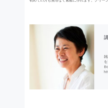
雑
を
Bo
ht