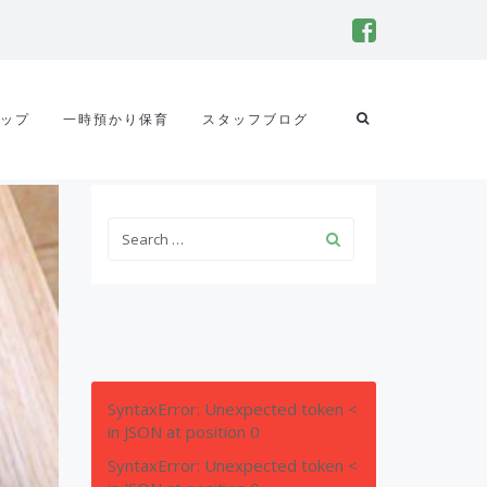
ップ
一時預かり保育
スタッフブログ
SyntaxError: Unexpected token <
in JSON at position 0
SyntaxError: Unexpected token <