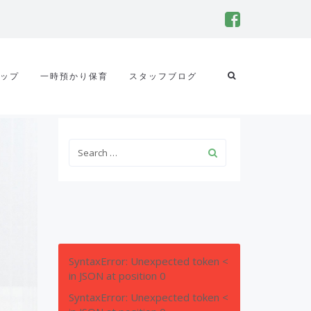
ップ
一時預かり保育
スタッフブログ
SyntaxError: Unexpected token <
in JSON at position 0
SyntaxError: Unexpected token <