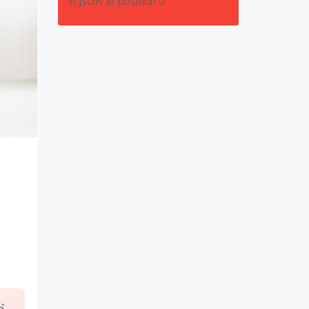
in JSON at position 0
お