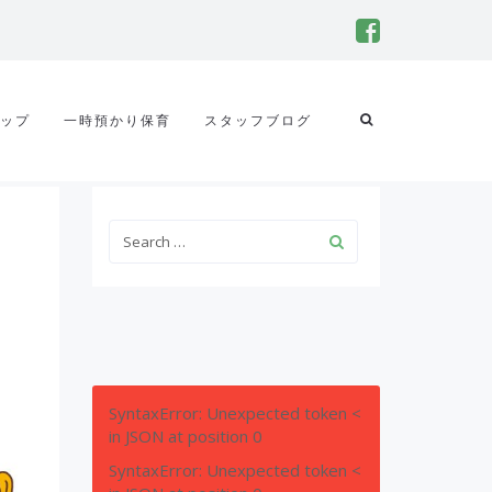
ップ
一時預かり保育
スタッフブログ
SyntaxError: Unexpected token <
in JSON at position 0
SyntaxError: Unexpected token <