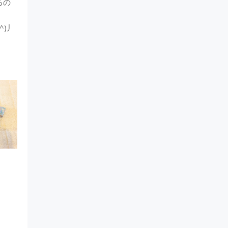
るの
)丿
、