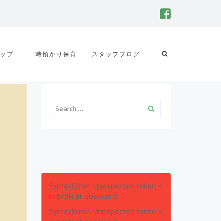
ップ
一時預かり保育
スタッフブログ
SyntaxError: Unexpected token <
in JSON at position 0
SyntaxError: Unexpected token <