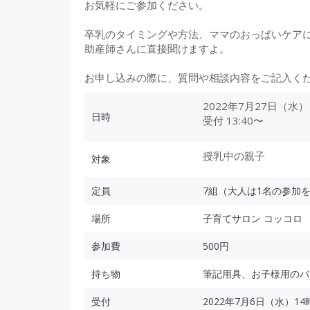
お気軽にご参加ください。
卒乳のタイミングや方法、ママのおっぱいケア
助産師さんに直接聞けますよ。
お申し込みの際に、質問や相談内容をご記入く
2022年7月27日（水） 14
日時
受付 13:40〜
授乳中の親子
対象
定員
7組（大人は1名の参加
場所
子育てサロン コッコロ
参加費
500円
持ち物
筆記用具、お子様用のバ
受付
2022年7月6日（水）1