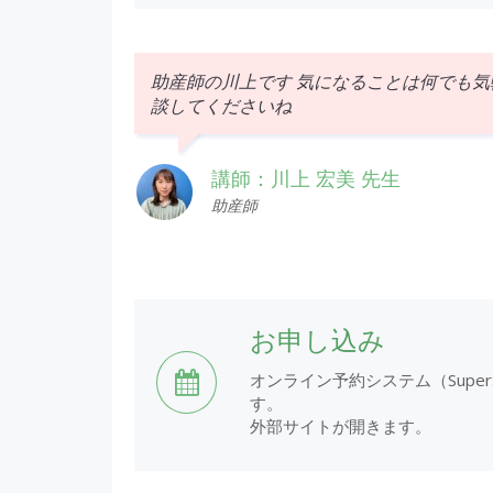
助産師の川上
です
気になることは
何でも
気
談して
くださいね
講師：川上 宏美 先生
助産師
お申し込み
オンライン予約システム（Super
す。
外部サイトが開きます。