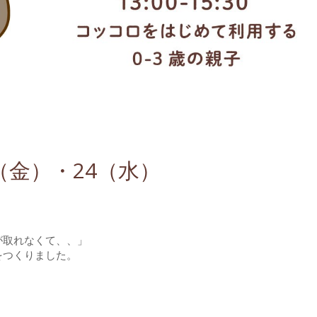
（金）・24（水）
が取れなくて、、」
をつくりました。