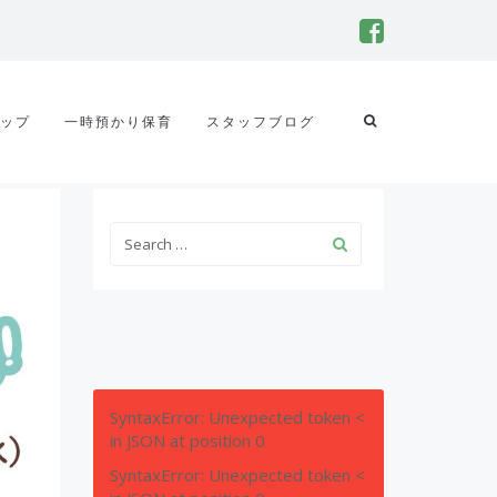
ップ
一時預かり保育
スタッフブログ
SyntaxError: Unexpected token <
in JSON at position 0
SyntaxError: Unexpected token <