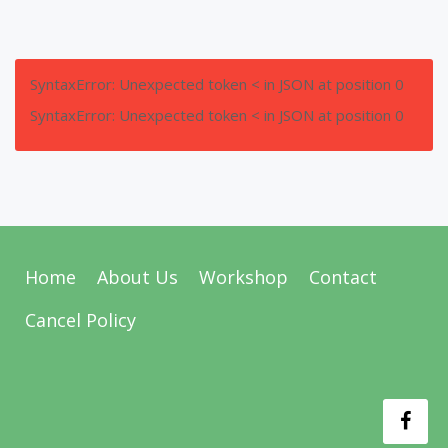
SyntaxError: Unexpected token < in JSON at position 0
SyntaxError: Unexpected token < in JSON at position 0
Home
About Us
Workshop
Contact
Cancel Policy