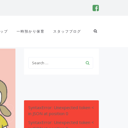
ップ
一時預かり保育
スタッフブログ
SyntaxError: Unexpected token <
in JSON at position 0
SyntaxError: Unexpected token <