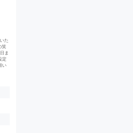
いた
の笑
前日ま
設定
願い