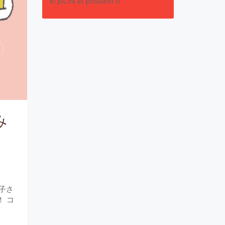
in JSON at position 0
み
子さ
 コ