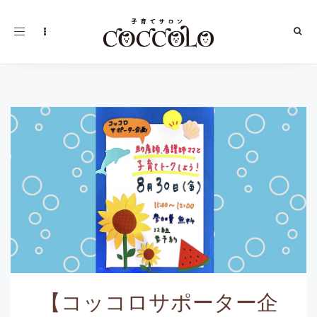
Toggle
navigation
【コッコロサポーター企