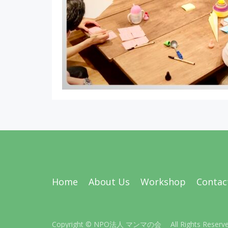
Home
About Us
Workshop
Contac
Copyright © NPO法人 マンマの会 All Rights Reserv