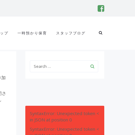
ップ
一時預かり保育
スタッフブログ
参加
切さ
し
SyntaxError: Unexpected token <
in JSON at position 0
SyntaxError: Unexpected token <