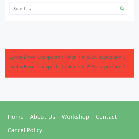
SyntaxError: Unexpected token < in JSON at position 0
SyntaxError: Unexpected token < in JSON at position 0
Home
About Us
Workshop
Contact
Cancel Policy