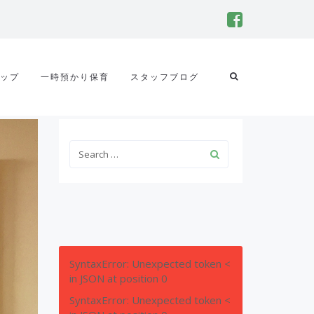
ップ
一時預かり保育
スタッフブログ
SyntaxError: Unexpected token <
in JSON at position 0
SyntaxError: Unexpected token <