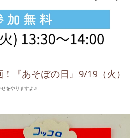
⁣『あそぼの日』⁣9/19（火）
せをやりますよ♬⁣