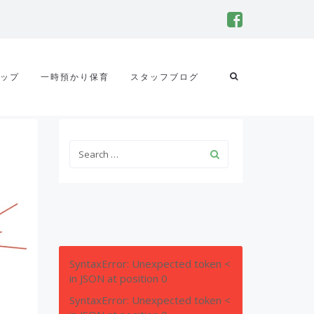
ップ
一時預かり保育
スタッフブログ
SyntaxError: Unexpected token <
in JSON at position 0
SyntaxError: Unexpected token <