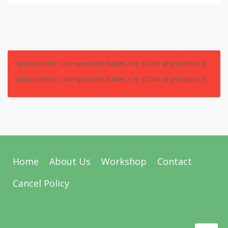
SyntaxError: Unexpected token < in JSON at position 0
SyntaxError: Unexpected token < in JSON at position 0
Home
About Us
Workshop
Contact
Cancel Policy