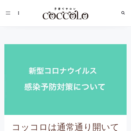
Toggle
navigation
コッコロは通常通り開いて