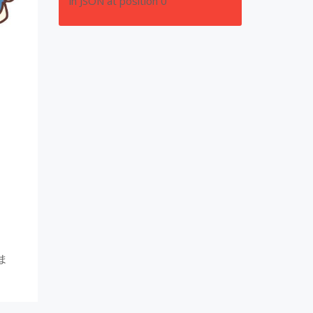
in JSON at position 0
に
ま