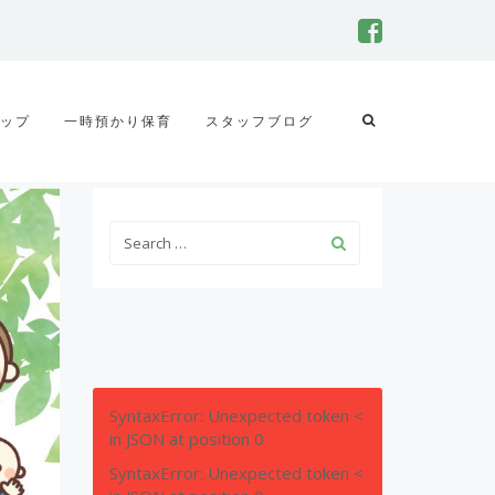
ップ
一時預かり保育
スタッフブログ
SyntaxError: Unexpected token <
in JSON at position 0
SyntaxError: Unexpected token <