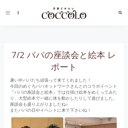
Toggle
navigation
7/2 パパの座談会と絵本 レ
ポート
暑い中パパたち頑張って来てくれました！
今回のめぐろパパネットワークさんとのコラボイベント
『パパの座談会と絵本』では仕掛け絵本をめくってみた
り、大型絵本で一緒に体を動かしたりして遊びました。
座談会も盛り上がりましたね♪
またパパの日やイベントに来て下さいね！