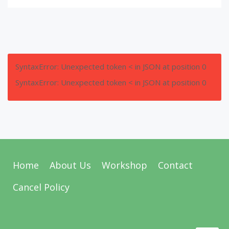
SyntaxError: Unexpected token < in JSON at position 0
SyntaxError: Unexpected token < in JSON at position 0
Home
About Us
Workshop
Contact
Cancel Policy