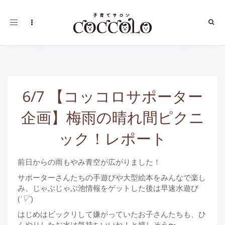
Toggle
navigation
6/7 【コッコロサポーター
企画】梅雨の晴れ間ピクニ
ック！レポート
前日からの雨もやみ青空が広がりました！
サポーターさんたちの手遊びや大型絵本をみんなで楽し
み、じゃぶじゃぶ池情報をゲットした後は早速水遊び
(
'▽'
)
はじめはビックリして嫌がっていたお子さんたちも、ひ
んやりしたお水は気持ちいいね！と嬉しそう〜