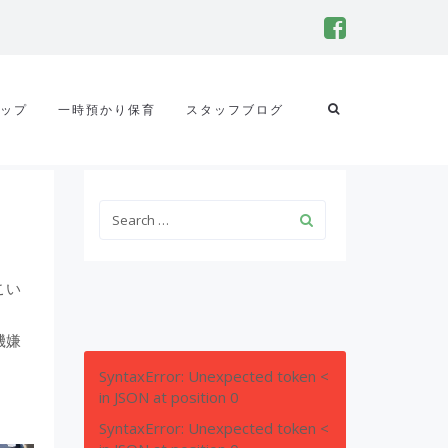
ップ
一時預かり保育
スタッフブログ
こい
機嫌
SyntaxError: Unexpected token <
in JSON at position 0
SyntaxError: Unexpected token <